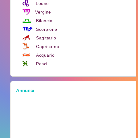
Leone
Vergine
Bilancia
Scorpione
Sagittario
Capricorno
Acquario
Pesci
Annunci