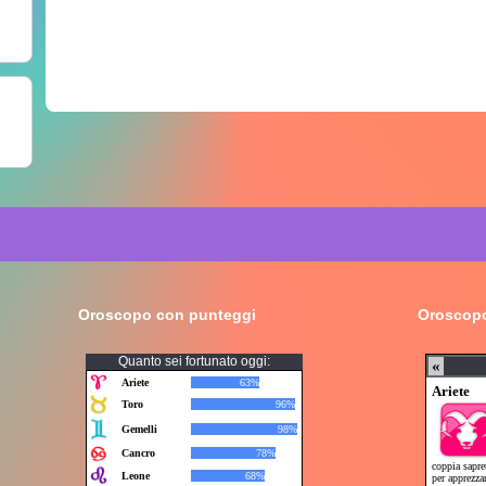
Oroscopo con punteggi
Oroscopo
Quanto sei fortunato oggi: