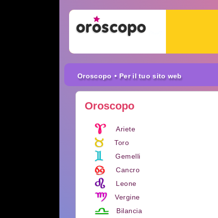
Oroscopo
• Per il tuo sito web
Oroscopo
Ariete
Toro
Gemelli
Cancro
Leone
Vergine
Bilancia