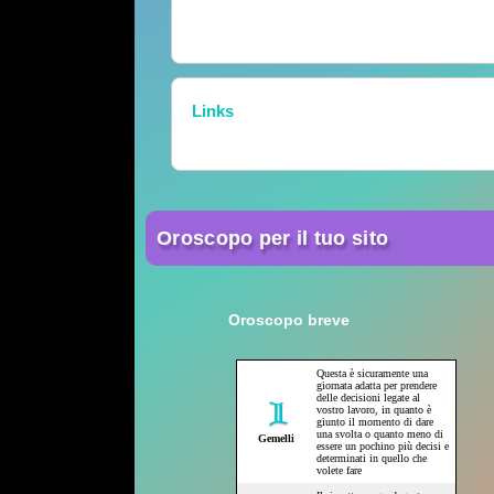
Links
Oroscopo per il tuo sito
Oroscopo breve