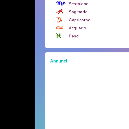
Scorpione
Sagittario
Capricorno
Acquario
Pesci
Annunci