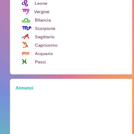
Leone
Vergine
Bilancia
Scorpione
Sagittario
Capricorno
Acquario
Pesci
Annunci