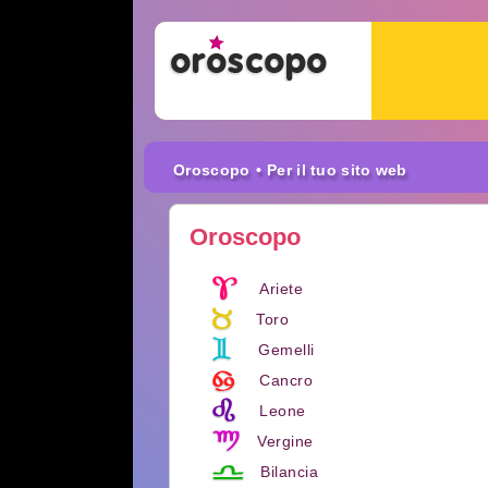
Oroscopo
• Per il tuo sito web
Oroscopo
Ariete
Toro
Gemelli
Cancro
Leone
Vergine
Bilancia