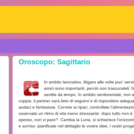
Oroscopo: Sagittario
In ambito lavorativo, litigare alle volte puo' serv
amici sono importanti, perciò non trascurateli: 
sentite da tempo. In ambito sentimentale, non a
coppia: il partner sarà lieto di seguirvi e di rispondere adeg
audaci e fantasiose. Correte ai ripari, controllate l’alimentazio
osservate un ritmo di vita meno stressante: dopo tutto non è i
spesso, non vi pare?. Cambia la Luna, si schiarisce l'orizz
e sorriso: pianificate nel dettaglio le vostre idee, i vostri proget