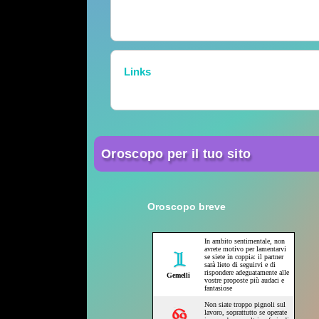
Links
Oroscopo per il tuo sito
Oroscopo breve