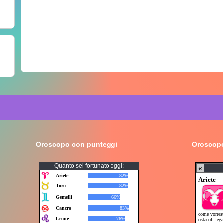
Oroscopo con punteggi
Oroscopo
Quanto sei fortunato oggi: