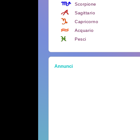
Scorpione
Sagittario
Capricorno
Acquario
Pesci
Annunci