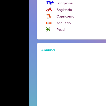
Scorpione
Sagittario
Capricorno
Acquario
Pesci
Annunci