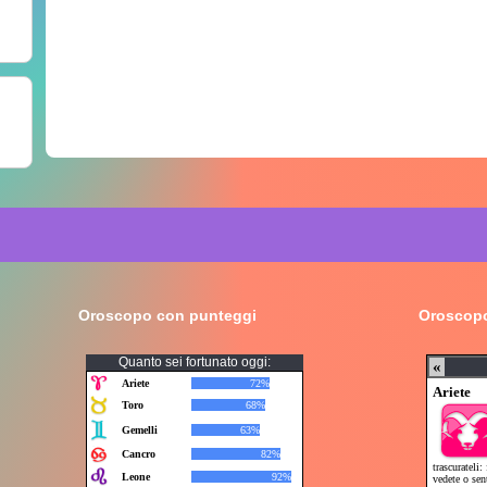
Oroscopo con punteggi
Oroscopo
Quanto sei fortunato oggi: