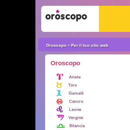
Oroscopo
• Per il tuo sito web
Oroscopo
Ariete
Toro
Gemelli
Cancro
Leone
Vergine
Bilancia