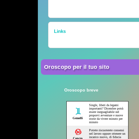
Links
Oroscopo per il tuo sito
Oroscopo breve