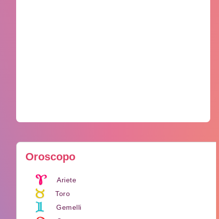
Oroscopo
Ariete
Toro
Gemelli