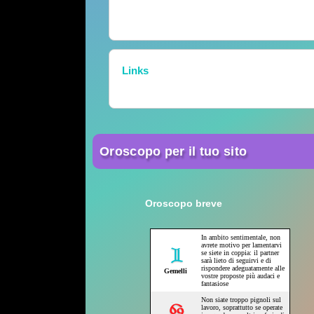
Links
Oroscopo per il tuo sito
Oroscopo breve