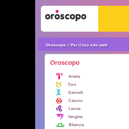
Oroscopo
• Per il tuo sito web
Oroscopo
Ariete
Toro
Gemelli
Cancro
Leone
Vergine
Bilancia