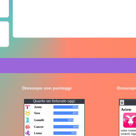
Oroscopo con punteggi
Oroscopo
Quanto sei fortunato oggi: