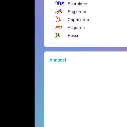
Scorpione
Sagittario
Capricorno
Acquario
Pesci
Annunci