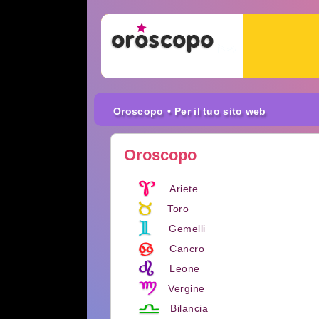
Oroscopo
• Per il tuo sito web
Oroscopo
Ariete
Toro
Gemelli
Cancro
Leone
Vergine
Bilancia