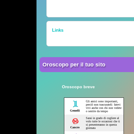
Links
Oroscopo per il tuo sito
Oroscopo breve