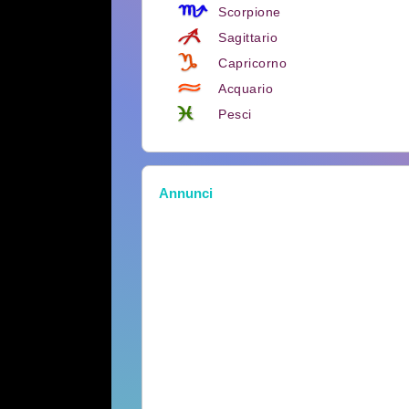
Scorpione
Sagittario
Capricorno
Acquario
Pesci
Annunci