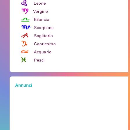
Leone
Vergine
Bilancia
Scorpione
Sagittario
Capricorno
Acquario
Pesci
Annunci