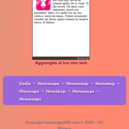
Oroscopo
Aggiungilo al tuo sito web
Zodia
~
Horoscope
~
Horoscoop
~
Horoskop
~
Oroscopo
~
Horoskop
~
Horoscope
~
Horoscopo
Oroscopo.horoscope999.com © 2026 ~ 0s.
Privacy