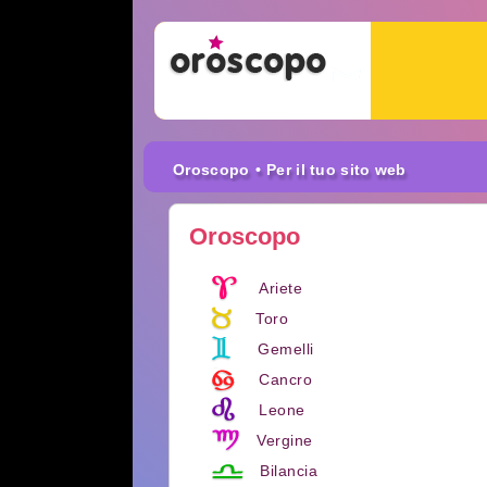
Oroscopo
• Per il tuo sito web
Oroscopo
Ariete
Toro
Gemelli
Cancro
Leone
Vergine
Bilancia