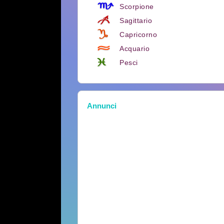
Scorpione
Sagittario
Capricorno
Acquario
Pesci
Annunci