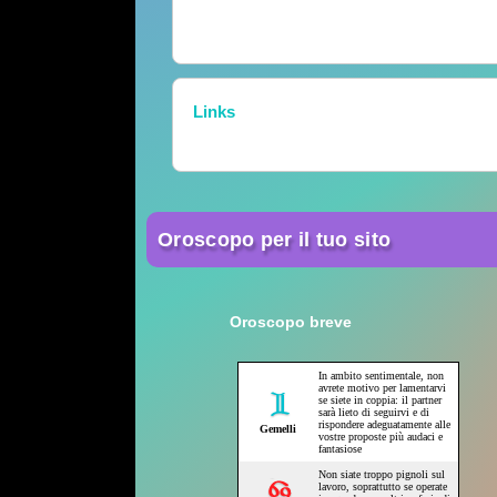
Links
Oroscopo per il tuo sito
Oroscopo breve