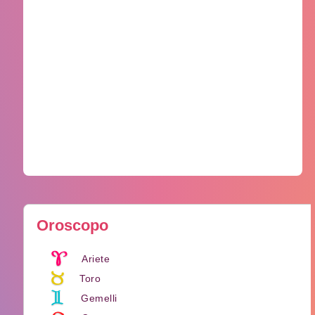
Oroscopo
Ariete
Toro
Gemelli