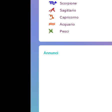
Scorpione
Sagittario
Capricorno
Acquario
Pesci
Annunci