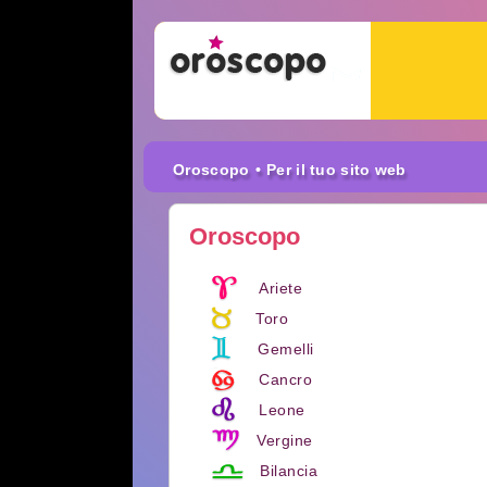
Oroscopo
• Per il tuo sito web
Oroscopo
Ariete
Toro
Gemelli
Cancro
Leone
Vergine
Bilancia