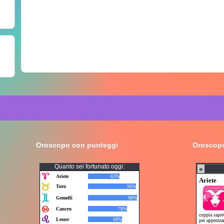
Oroscopo con punteggi
Oroscopo
Quanto sei fortunato oggi: