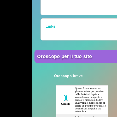
Links
Oroscopo per il tuo sito
Oroscopo breve