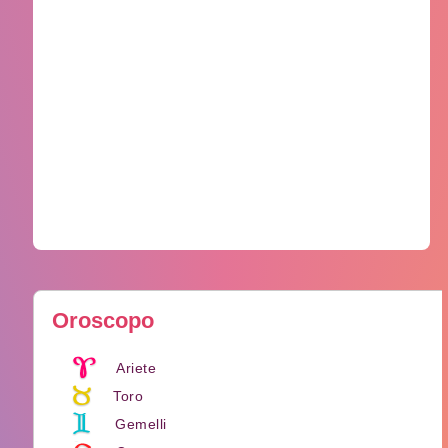
Oroscopo
Ariete
Toro
Gemelli